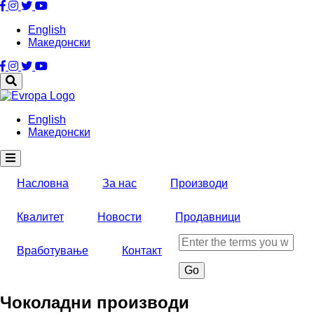
Skip
to
English
main
Македонски
content
English
Македонски
Насловна
За нас
Производи
Квалитет
Новости
Продавници
Search
Вработување
Контакт
Чоколадни производи