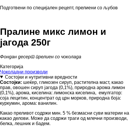
Подготвени по специјален рецепт, прелиени со љубов
Пралине микс лимон и
јагода 250г
Фондан десерт прелиен со чоколада
Категорија
Чоколадни производи
Состојки и нутритивни вредности
Состојки:
шеќер, гликозен сируп, растителна маст, какао
прав, овошен сируп јагода (0,1%), природна арома лимон
(0,1%), арома, киселина: лимонска киселина, емулгатор:
соја лецитин, концентрат од црн морков, природна боја:
куркумин, арома: ванилин.
Какао преливот содржи мин. 5 % безмасни суви материи на
какао делови. Може да содржи траги од млечни производи,
белка, лешник и бадем.