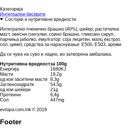
Категорија
Интегрални бисквити
Состојки и нутритивни вредности
Интегрално пченично брашно (40%), шеќер, растителна
маст, овесни снегулки, соино брашно, гликозен сируп,
парчиња јаболко, емулгатор: соја лецитин, малц екстрат,
сол, цимет, средства за нараснување: Е500, Е503, ароми.
Да се чува на суво и ладно, во затворена амбалажа.
Нутритивна вредност
за 100g
Енергија
1680KJ
Масти
19,2g
од кои заситени масти
8,3g
Јагленохидрати
54,5g
од кои шеќери
21g
Протеини
6,4g
Сол
447mg
evropa.com.mk © 2019
Footer