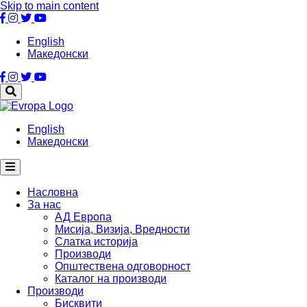
Skip to main content
English
Македонски
English
Македонски
Насловна
За нас
АД Европа
Мисија, Визија, Вредности
Слатка историја
Производи
Општествена одговорност
Каталог на производи
Производи
Бисквити