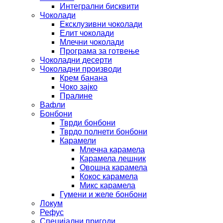
Интегрални бисквити
Чоколади
Ексклузивни чоколади
Елит чоколади
Млечни чоколади
Програма за готвење
Чоколадни десерти
Чоколадни производи
Крем банана
Чоко зајко
Пралине
Вафли
Бонбони
Тврди бонбони
Тврдо полнети бонбони
Карамели
Млечна карамела
Карамела лешник
Овошна карамела
Кокос карамела
Микс карамела
Гумени и желе бонбони
Локум
Рефус
Специјални пригоди