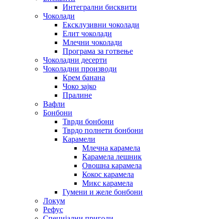
Интегрални бисквити
Чоколади
Ексклузивни чоколади
Елит чоколади
Млечни чоколади
Програма за готвење
Чоколадни десерти
Чоколадни производи
Крем банана
Чоко зајко
Пралине
Вафли
Бонбони
Тврди бонбони
Тврдо полнети бонбони
Карамели
Млечна карамела
Карамела лешник
Овошна карамела
Кокос карамела
Микс карамела
Гумени и желе бонбони
Локум
Рефус
Специјални пригоди