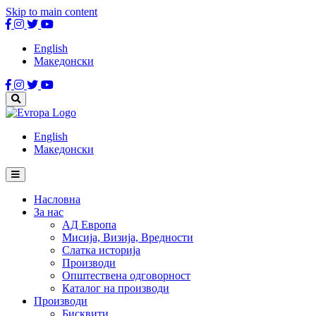
Skip to main content
English
Македонски
English
Македонски
Насловна
За нас
АД Европа
Мисија, Визија, Вредности
Слатка историја
Производи
Општествена одговорност
Каталог на производи
Производи
Бисквити