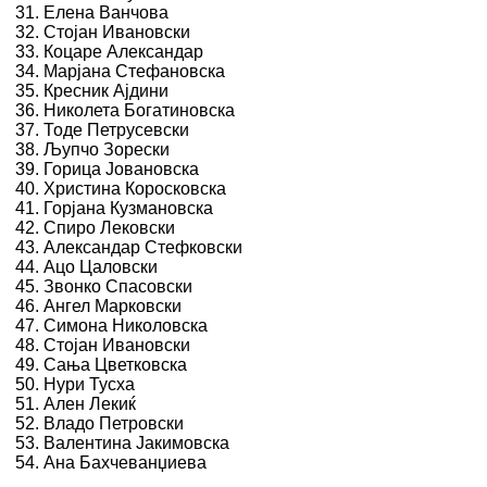
Елена Ванчова
Стојан Ивановски
Коцаре Александар
Марјана Стефановска
Кресник Ајдини
Николета Богатиновска
Тоде Петрусевски
Љупчо Зорески
Горица Јовановска
Христина Коросковска
Горјана Кузмановска
Спиро Лековски
Александар Стефковски
Ацо Цаловски
Звонко Спасовски
Ангел Марковски
Симона Николовска
Стојан Ивановски
Сања Цветковска
Нури Тусха
Ален Лекиќ
Владо Петровски
Валентина Јакимовска
Ана Бахчеванџиева