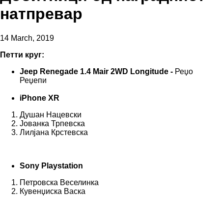
натпревар
14 March, 2019
Петти круг:
Jeep Renegade 1.4 Mair 2WD Longitude -
Реџо
Реџепи
iPhone XR
Душан Нацевски
Јованка Трпевска
Лилјана Крстевска
Sony Playstation
Петровска Веселинка
Кувенџиска Васка