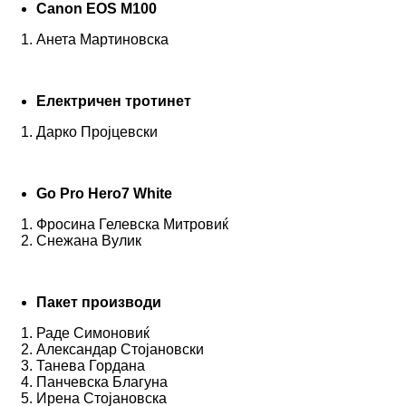
Canon EOS M100
Анета Мартиновска
Електричен тротинет
Дарко Пројцевски
Go Pro Hero7 White
Фросина Гелевска Митровиќ
Снежана Вулик
Пакет производи
Раде Симоновиќ
Александар Стојановски
Танева Гордана
Панчевска Благуна
Ирена Стојановска