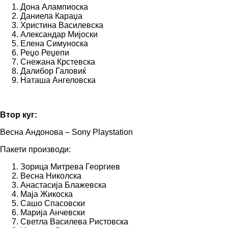
Дона Алампиоска
Даниела Караџа
Христина Василевска
Александар Мијоски
Елена Симуноска
Реџо Реџепи
Снежана Крстевска
Далибор Галовиќ
Наташа Ангеловска
Втор куг:
Весна Андонова – Sony Playstation
Пакети производи:
Зорица Митрева Георгиев
Весна Николска
Анастасија Блажевска
Маја Жикоска
Сашо Спасовски
Марија Анчевски
Светла Василева Ристовска