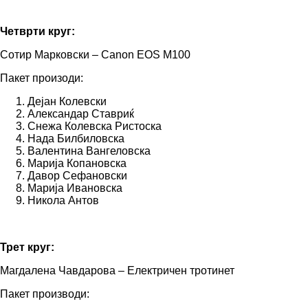
Четврти круг:
Сотир Марковски – Canon EOS M100
Пакет произоди:
Дејан Колевски
Александар Ставриќ
Снежа Колевска Ристоска
Нада Билбиловска
Валентина Вангеловска
Марија Копановска
Давор Сефановски
Марија Ивановска
Никола Антов
Трет круг:
Магдалена Чавдарова – Електричен тротинет
Пакет производи: