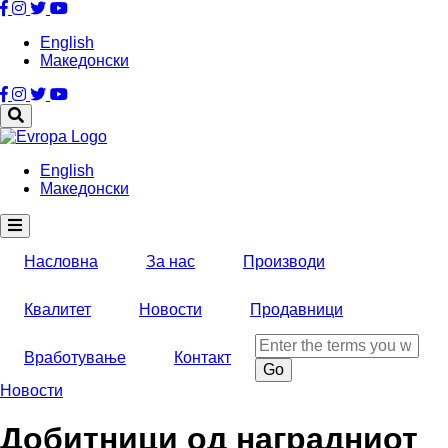
Skip
to
English
main
Македонски
content
English
Македонски
Насловна
За нас
Производи
Квалитет
Новости
Продавници
Search
Вработување
Контакт
Новости
Добитници од наградниот