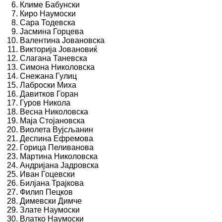
Климе Бабунски
Киро Наумоски
Сара Тодевска
Јасмина Горцева
Валентина Јовановска
Викторија Јовановиќ
Слагана Таневска
Симона Николовска
Снежана Гулиц
Лаброски Миха
Давитков Горан
Гуров Никола
Весна Николовска
Маја Стојановска
Виолета Вујсљанин
Деспина Ефремова
Горица Пеливанова
Мартина Николовска
Андријана Јадровска
Иван Гоцевски
Билјана Трајкова
Филип Пецков
Димевски Димче
Злате Наумоски
Влатко Наумоски