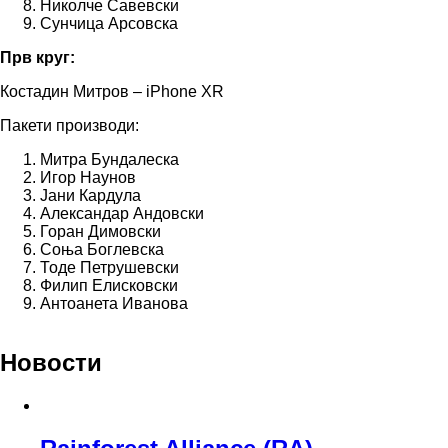
Николче Савевски
Сунчица Арсовска
Прв круг:
Костадин Митров – iPhone XR
Пакети производи:
Митра Бундалеска
Игор Наунов
Јани Кардула
Александар Андовски
Горан Димовски
Соња Боглевска
Тоде Петрушевски
Филип Елисковски
Антоанета Иванова
Новости